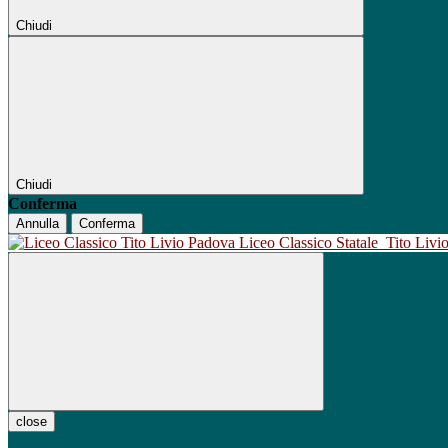
Chiudi
Chiudi
Conferma
Annulla
Conferma
Liceo Classico Statale
Tito Liv
close