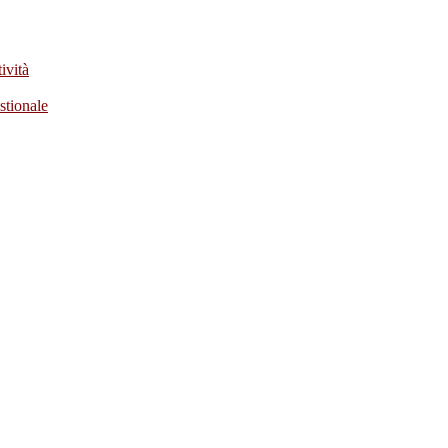
ività
stionale