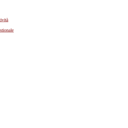
ività
stionale