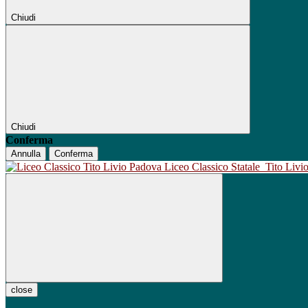
Chiudi
Chiudi
Conferma
Annulla
Conferma
Liceo Classico Statale
Tito Liv
close