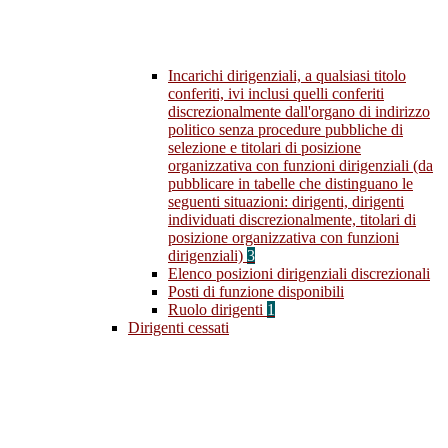
Incarichi dirigenziali, a qualsiasi titolo
conferiti, ivi inclusi quelli conferiti
discrezionalmente dall'organo di indirizzo
politico senza procedure pubbliche di
selezione e titolari di posizione
organizzativa con funzioni dirigenziali (da
pubblicare in tabelle che distinguano le
seguenti situazioni: dirigenti, dirigenti
individuati discrezionalmente, titolari di
posizione organizzativa con funzioni
dirigenziali)
3
Elenco posizioni dirigenziali discrezionali
Posti di funzione disponibili
Ruolo dirigenti
1
Dirigenti cessati