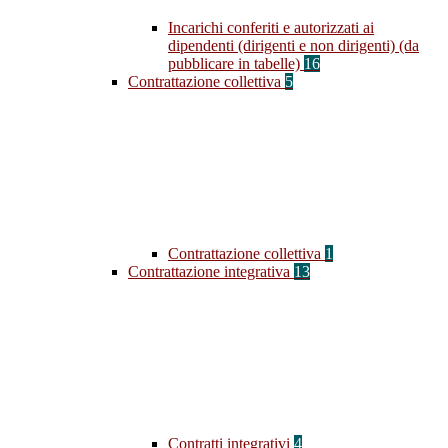
Incarichi conferiti e autorizzati ai
dipendenti (dirigenti e non dirigenti) (da
pubblicare in tabelle)
16
Contrattazione collettiva
5
Contrattazione collettiva
1
Contrattazione integrativa
13
Contratti integrativi
4