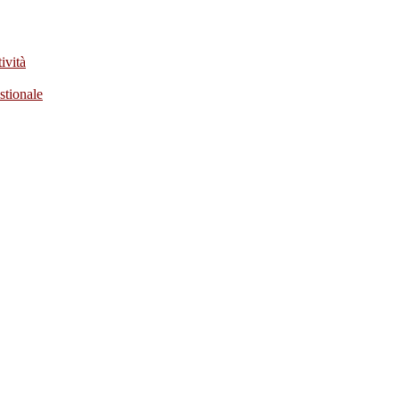
ività
stionale