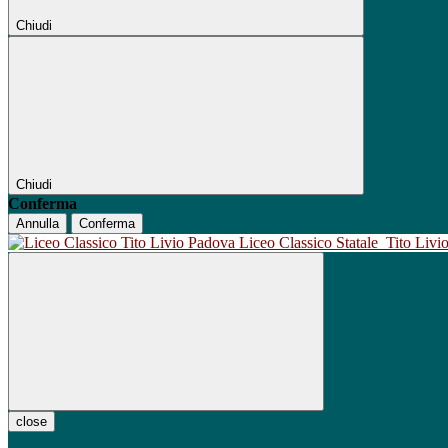
Chiudi
Chiudi
Conferma
Annulla
Conferma
Liceo Classico Statale
Tito Liv
close