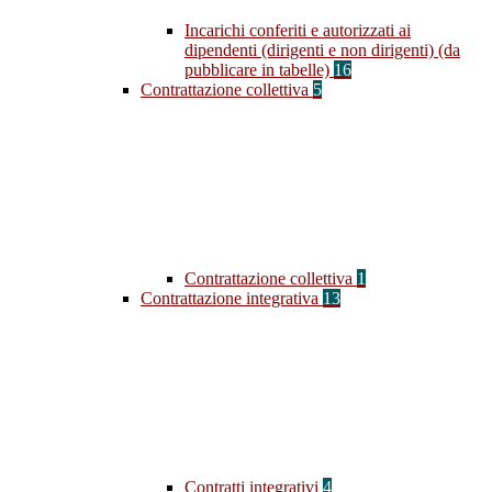
Incarichi conferiti e autorizzati ai
dipendenti (dirigenti e non dirigenti) (da
pubblicare in tabelle)
16
Contrattazione collettiva
5
Contrattazione collettiva
1
Contrattazione integrativa
13
Contratti integrativi
4