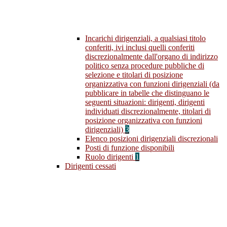
Incarichi dirigenziali, a qualsiasi titolo
conferiti, ivi inclusi quelli conferiti
discrezionalmente dall'organo di indirizzo
politico senza procedure pubbliche di
selezione e titolari di posizione
organizzativa con funzioni dirigenziali (da
pubblicare in tabelle che distinguano le
seguenti situazioni: dirigenti, dirigenti
individuati discrezionalmente, titolari di
posizione organizzativa con funzioni
dirigenziali)
3
Elenco posizioni dirigenziali discrezionali
Posti di funzione disponibili
Ruolo dirigenti
1
Dirigenti cessati