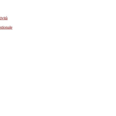
ività
stionale