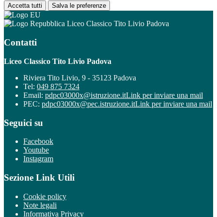
Accetta tutti
Salva le preferenze
Liceo Classico Tito Livio Padova
Contatti
Liceo Classico Tito Livio Padova
Riviera Tito Livio, 9 - 35123 Padova
Tel:
049 875 7324
Email:
pdpc03000x@istruzione.it
Link per inviare una mail
PEC:
pdpc03000x@pec.istruzione.it
Link per inviare una mail
Seguici su
Facebook
Youtube
Instagram
Sezione Link Utili
Cookie policy
Note legali
Informativa Privacy