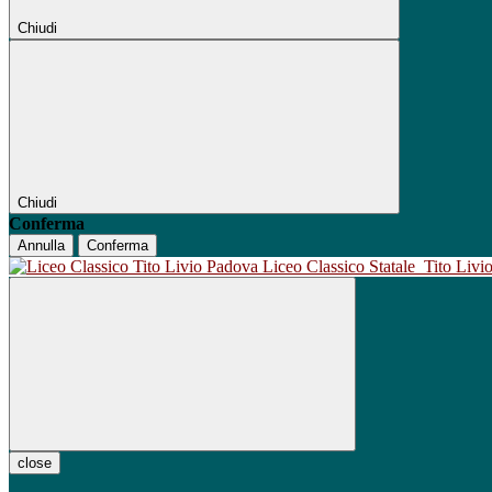
Chiudi
Chiudi
Conferma
Annulla
Conferma
Liceo Classico Statale
Tito Liv
close