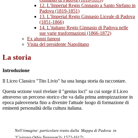
12. L’Imperial Regio Ginnasio a Santo Stefano in
Padova (1819-1851)
13. L’Imperial Regio Ginnasio Liceale di Padova
(1851-1866)
14. L’italiano Regio Ginnasio di Padova nelle
sue varie trasformazioni (1866-1872)
Ex alunni famosi
Visita del presidente Napolitano
La storia
Introduzione
Il Liceo Classico "Tito Livio" ha una lunga storia da raccontare.
Questa sezione vuol rivelare il "genius loci" su cui sorge il Liceo
attraverso un percorso storico che va dalla prima antropizzazione in
epoca paleoveneta fino a divenire l'attuale luogo di formazione di
eminenti personalità della cultura italiana.
Nell'iimagine: particolare tratto dalla Mappa di Padova in
"Civitates Orbis Terrarum"(c.1572-1617).