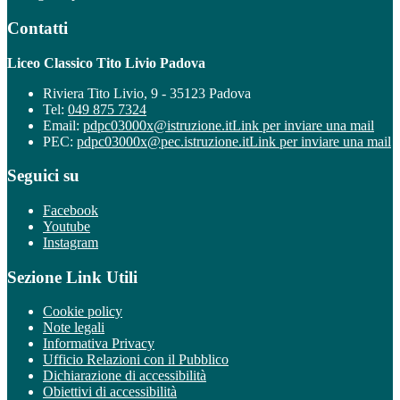
Contatti
Liceo Classico Tito Livio Padova
Riviera Tito Livio, 9 - 35123 Padova
Tel:
049 875 7324
Email:
pdpc03000x@istruzione.it
Link per inviare una mail
PEC:
pdpc03000x@pec.istruzione.it
Link per inviare una mail
Seguici su
Facebook
Youtube
Instagram
Sezione Link Utili
Cookie policy
Note legali
Informativa Privacy
Ufficio Relazioni con il Pubblico
Dichiarazione di accessibilità
Obiettivi di accessibilità