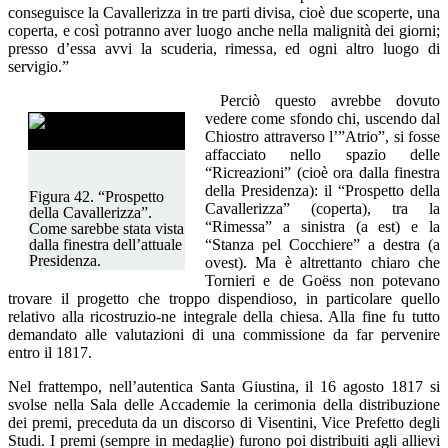
conseguisce la Cavallerizza in tre parti divisa, cioè due scoperte, una
coperta, e così potranno aver luogo anche nella malignità dei giorni;
presso d’essa avvi la scuderia, rimessa, ed ogni altro luogo di
servigio.”
Perciò questo avrebbe dovuto
vedere come sfondo chi, uscendo dal
Chiostro attraverso l’”Atrio”, si fosse
affacciato nello spazio delle
“Ricreazioni” (cioè ora dalla finestra
della Presidenza): il “Prospetto della
Figura 42. “Prospetto
Cavallerizza” (coperta), tra la
della Cavallerizza”.
“Rimessa” a sinistra (a est) e la
Come sarebbe stata vista
“Stanza pel Cocchiere” a destra (a
dalla finestra dell’attuale
Presidenza.
ovest). Ma è altrettanto chiaro che
Tornieri e de Goëss non potevano
trovare il progetto che troppo dispendioso, in particolare quello
relativo alla ricostruzio-ne integrale della chiesa. Alla fine fu tutto
demandato alle valutazioni di una commissione da far pervenire
entro il 1817.
Nel frattempo, nell’autentica Santa Giustina, il 16 agosto 1817 si
svolse nella Sala delle Accademie la cerimonia della distribuzione
dei premi, preceduta da un discorso di Visentini, Vice Prefetto degli
Studi. I premi (sempre in medaglie) furono poi distribuiti agli allievi