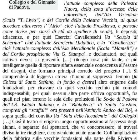
Collegio e del Ginnasio
l’attuale complesso della Palestra
di Padova.
Nuova, della zona d’accesso delle
autovetture, dell’Ala Orientale
(Scala “T. Livio”) e del Cortile della Palestra Vecchia, al quale
accedere attraverso l’”Atrio” cioè l’attuale Presidenza,
e pensate
come divise per classi di età da spalliere di verde
], li depositi,
adiacenze, e per quei Esercizi Cavallereschi [
la “Scuola di
Scherma” cioè l’attuale Segreteria Didattica, e la “Cavallerizza”
cioè l’attuale complesso dell’Ala Meridionale (Scala “Mameli”) e
del Cortile prospiciente Via G. Stampa
], e declamatori, nei quali
coltivar devesi la gioventù. […] ritengo cosa più facile, e più
intelligente quella di riportare sifatta essenziale conoscenza all’esame
dei disegni, che formano principal corredo del progetto [...]. Si
comprenderà di leggervi ch’era d’uopo al soppresso Tempio [
la
Chiesa di Santo Stefano, in fondo a destra
] altro erigerne dalle
fondazioni, per ricavare da quel vecchio recinto più comodi
indispensabili, pei quali nessun altra parte offriva opportunità, fra
quali nel pian terreno la sala delle prolusioni [
la Se-de di Padova
dell’I.R. Istituto Italiano e la “Biblioteca” di Santa Giustina,
compresi gli “scaffali” ora presenti nell’Archivio Antico del Bo
], e
sopra quella del convitto [
la “Sala delle Accademie” del Collegio
]
[…] Così il teatro si erige in luogo opportunissimo all’accesso degli
alunni, e separato dai spettatori, che vi concorressero, si troverà
diviso in tre ringhiere, e convenientemente grande. Coll’ampliazione
della fabbrica sulle vecchie fondazioni alla parte della Riviera si