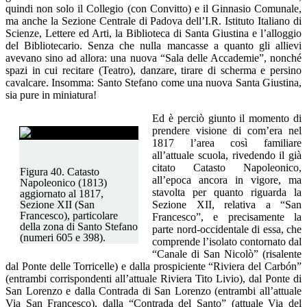
quindi non solo il Collegio (con Convitto) e il Ginnasio Comunale,
ma anche la Sezione Centrale di Padova dell’I.R. Istituto Italiano di
Scienze, Lettere ed Arti, la Biblioteca di Santa Giustina e l’alloggio
del Bibliotecario. Senza che nulla mancasse a quanto gli allievi
avevano sino ad allora: una nuova “Sala delle Accademie”, nonché
spazi in cui recitare (Teatro), danzare, tirare di scherma e persino
cavalcare. Insomma: Santo Stefano come una nuova Santa Giustina,
sia pure in miniatura!
Ed è perciò giunto il momento di
prendere visione di com’era nel
1817 l’area così familiare
all’attuale scuola, rivedendo il già
citato Catasto Napoleonico,
Figura 40. Catasto
all’epoca ancora in vigore, ma
Napoleonico (1813)
stavolta per quanto riguarda la
aggiornato al 1817,
Sezione XII, relativa a “San
Sezione XII (San
Francesco), particolare
Francesco”, e precisamente la
della zona di Santo Stefano
parte nord-occidentale di essa, che
(numeri 605 e 398).
comprende l’isolato contornato dal
“Canale di San Nicolò” (risalente
dal Ponte delle Torricelle) e dalla prospiciente “Riviera del Carbón”
(entrambi corrispondenti all’attuale Riviera Tito Livio), dal Ponte di
San Lorenzo e dalla Contrada di San Lorenzo (entrambi all’attuale
Via San Francesco), dalla “Contrada del Santo” (attuale Via del