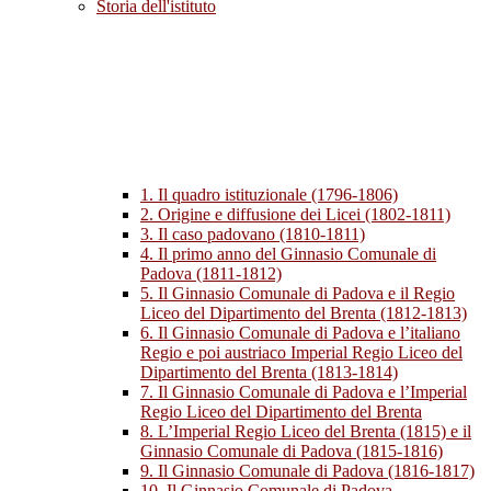
Storia dell'istituto
1. Il quadro istituzionale (1796-1806)
2. Origine e diffusione dei Licei (1802-1811)
3. Il caso padovano (1810-1811)
4. Il primo anno del Ginnasio Comunale di
Padova (1811-1812)
5. Il Ginnasio Comunale di Padova e il Regio
Liceo del Dipartimento del Brenta (1812-1813)
6. Il Ginnasio Comunale di Padova e l’italiano
Regio e poi austriaco Imperial Regio Liceo del
Dipartimento del Brenta (1813-1814)
7. Il Ginnasio Comunale di Padova e l’Imperial
Regio Liceo del Dipartimento del Brenta
8. L’Imperial Regio Liceo del Brenta (1815) e il
Ginnasio Comunale di Padova (1815-1816)
9. Il Ginnasio Comunale di Padova (1816-1817)
10. Il Ginnasio Comunale di Padova