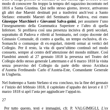
modo di conoscere fin troppo la tempra del ragazzino incontrato nel
1816 a Santa Giustina. Qui nello stesso giorno, invece, arrivarono
gli altri due Maestri destinati poi a trasferirsi anch’essi a Santo
Stefano: entrambi Maestri del Seminario di Padova, essi erano
Giuseppe Marchiori
e
Giovanni Salva-gnini
, per assumere l’uno
l’insegnamento della Grammatica Superiore e l’altro di quella
Inferiore. Si profilava così una presenza incisiva di preti secolari,
soprattutto di Padova e riferiti al Seminario, nel corpo docente del
Ginnasio Comunale, di contro a quella, un tempo esclusiva, di ex-
Somaschi o comunque di ex-regolari, ristretti ormai ai vertici del
Collegio. Per il resto, la vita di quest’ultimo continuò nel modo
consueto, sempre al centro dell’attenzione del mondo militare. Così
Fiandrini annotò al 27 gennaio 1818 la presenza nel Teatro del
Collegio dello stesso generale Lattermann e al 6 marzo 1818 la visita
senza preavviso del Collegio da parte dello stesso Arciduca
d’Austria Ferdinando Carlo d’Austria-Este, Comandante Generale
in Ungheria.
Nel frattempo a Santo Stefano si era concluso, tra la fine del gennaio
e l’inizio del febbraio 1818, il capitolato d’appalto dei lavori e il 17
marzo 1818 si aprì l’asta per aggiudicare l’appal-to.
27
Per tutto questo, testi e immagini, cfr. P. VALGIMIGLI,
L’ex