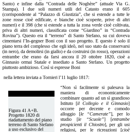
Santo) e infine dalla “Contrada delle Noghère” (attuale Via G.
Stampa). I due soli numeri utili del Catasto erano il 605
(corrispondente al “Palazzo di Giustizia”, che si estende a tutte le
zone rosse cioè edificate, e bianche cioè scoperte, prive di altri
numeri) e il 398 (che si estende a tutta la zona verde cioè coltivata,
priva di altri numeri, classificata come “Giardino” in “Contrada
Rovina”). Questo era il “terreno” di Santo Stefano, su cui doveva
cimentarsi l’In-gegner Boni con il suo progetto. E questo è solo il
piano terra del complesso che egli ideò, nel suo stato da conservarsi
(in nero), da demolirsi (in giallo) e da costruirsi (in rosso), operazioni
entrambe che erano da farsi ancora il 20 ottobre 1820, cioè a
Ginnasio ormai Statale e insediato a Santo Stefano. Un progetto
piuttosto ambizioso. Così si espresse Boni
nella lettera inviata a Tornieri l’11 luglio 1817:
“Non sì facilmente si palesava la
maniera di economicamente
combinare quanto ad un sì grandioso
Istituto [
il Collegio e il Ginnasio
]
occorre per decente e comodo
Figura 41 A+B.
alloggio [
le “Camerate”
], per lo
Progetto 1820 di
studio [
le “Scuole”
] [
entrambe
riadattamento del piano
prospicienti il Chiostro
], per gli usi
terreno di Santo Stefano
a uso esclusivo del
religiosi, per le ricreazioni [
cioè