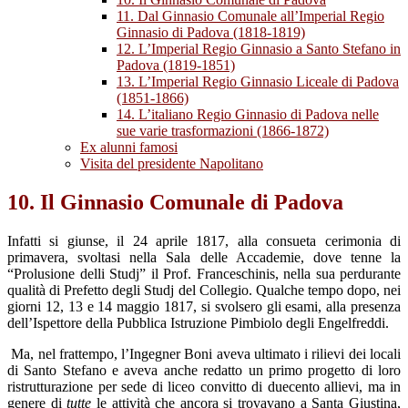
11. Dal Ginnasio Comunale all’Imperial Regio
Ginnasio di Padova (1818-1819)
12. L’Imperial Regio Ginnasio a Santo Stefano in
Padova (1819-1851)
13. L’Imperial Regio Ginnasio Liceale di Padova
(1851-1866)
14. L’italiano Regio Ginnasio di Padova nelle
sue varie trasformazioni (1866-1872)
Ex alunni famosi
Visita del presidente Napolitano
10. Il Ginnasio Comunale di Padova
Infatti si giunse, il 24 aprile 1817, alla consueta cerimonia di
primavera, svoltasi nella Sala delle Accademie, dove tenne la
“Prolusione delli Studj” il Prof. Franceschinis, nella sua perdurante
qualità di Prefetto degli Studj del Collegio. Qualche tempo dopo, nei
giorni 12, 13 e 14 maggio 1817, si svolsero gli esami, alla presenza
dell’Ispettore della Pubblica Istruzione Pimbiolo degli Engelfreddi.
Ma, nel frattempo, l’Ingegner Boni aveva ultimato i rilievi dei locali
di Santo Stefano e aveva anche redatto un primo progetto di loro
ristrutturazione per sede di liceo convitto di duecento allievi, ma in
genere di
tutte
le attività che ancora si trovavano a Santa Giustina,