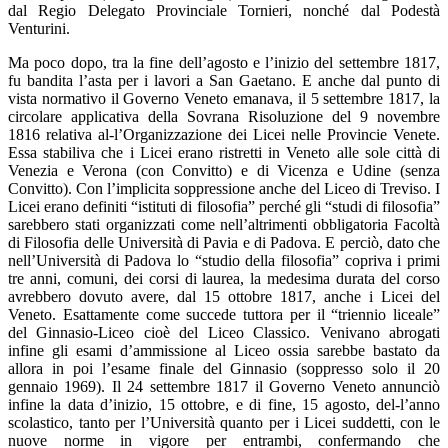
dal Regio Delegato Provinciale Tornieri, nonché dal Podestà
Venturini.
Ma poco dopo, tra la fine dell’agosto e l’inizio del settembre 1817,
fu bandita l’asta per i lavori a San Gaetano. E anche dal punto di
vista normativo il Governo Veneto emanava, il 5 settembre 1817, la
circolare applicativa della Sovrana Risoluzione del 9 novembre
1816 relativa al-l’Organizzazione dei Licei nelle Provincie Venete.
Essa stabiliva che i Licei erano ristretti in Veneto alle sole città di
Venezia e Verona (con Convitto) e di Vicenza e Udine (senza
Convitto). Con l’implicita soppressione anche del Liceo di Treviso. I
Licei erano definiti “istituti di filosofia” perché gli “studi di filosofia”
sarebbero stati organizzati come nell’altrimenti obbligatoria Facoltà
di Filosofia delle Università di Pavia e di Padova. E perciò, dato che
nell’Università di Padova lo “studio della filosofia” copriva i primi
tre anni, comuni, dei corsi di laurea, la medesima durata del corso
avrebbero dovuto avere, dal 15 ottobre 1817, anche i Licei del
Veneto. Esattamente come succede tuttora per il “triennio liceale”
del Ginnasio-Liceo cioè del Liceo Classico. Venivano abrogati
infine gli esami d’ammissione al Liceo ossia sarebbe bastato da
allora in poi l’esame finale del Ginnasio (soppresso solo il 20
gennaio 1969). Il 24 settembre 1817 il Governo Veneto annunciò
infine la data d’inizio, 15 ottobre, e di fine, 15 agosto, del-l’anno
scolastico, tanto per l’Università quanto per i Licei suddetti, con le
nuove norme in vigore per entrambi, confermando che