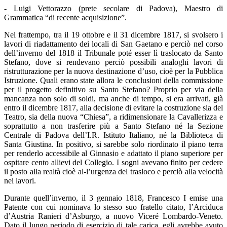
- Luigi Vettorazzo (prete secolare di Padova), Maestro di
Grammatica “di recente acquisizione”.
Nel frattempo, tra il 19 ottobre e il 31 dicembre 1817, si svolsero i
lavori di riadattamento dei locali di San Gaetano e perciò nel corso
dell’inverno del 1818 il Tribunale poté esser lì traslocato da Santo
Stefano, dove si rendevano perciò possibili analoghi lavori di
ristrutturazione per la nuova destinazione d’uso, cioè per la Pubblica
Istruzione. Quali erano state allora le conclusioni della commissione
per il progetto definitivo su Santo Stefano? Proprio per via della
mancanza non solo di soldi, ma anche di tempo, si era arrivati, già
entro il dicembre 1817, alla decisione di evitare la costruzione sia del
Teatro, sia della nuova “Chiesa”, a ridimensionare la Cavallerizza e
soprattutto a non trasferire più a Santo Stefano né la Sezione
Centrale di Padova dell’I.R. Istituto Italiano, né la Biblioteca di
Santa Giustina. In positivo, si sarebbe solo riordinato il piano terra
per renderlo accessibile al Ginnasio e adattato il piano superiore per
ospitare cento allievi del Collegio. I sogni avevano finito per cedere
il posto alla realtà cioè al-l’urgenza del trasloco e perciò alla velocità
nei lavori.
Durante quell’inverno, il 3 gennaio 1818, Francesco I emise una
Patente con cui nominava lo stesso suo fratello citato, l’Arciduca
d’Austria Ranieri d’Asburgo, a nuovo Viceré Lombardo-Veneto.
Dato il lungo periodo di esercizio di tale carica, egli avrebbe avuto