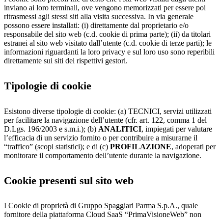
inviano ai loro terminali, ove vengono memorizzati per essere poi
ritrasmessi agli stessi siti alla visita successiva. In via generale
possono essere installati: (i) direttamente dal proprietario e/o
responsabile del sito web (c.d. cookie di prima parte); (ii) da titolari
estranei al sito web visitato dall’utente (c.d. cookie di terze parti); le
informazioni riguardanti la loro privacy e sul loro uso sono reperibili
direttamente sui siti dei rispettivi gestori.
Tipologie di cookie
Esistono diverse tipologie di cookie: (a) TECNICI, servizi utilizzati
per facilitare la navigazione dell’utente (cfr. art. 122, comma 1 del
D.Lgs. 196/2003 e s.m.i.); (b)
ANALITICI
, impiegati per valutare
l’efficacia di un servizio fornito o per contribuire a misurarne il
“traffico” (scopi statistici); e di (c)
PROFILAZIONE
, adoperati per
monitorare il comportamento dell’utente durante la navigazione.
Cookie presenti sul sito web
I Cookie di proprietà di Gruppo Spaggiari Parma S.p.A., quale
fornitore della piattaforma Cloud SaaS “PrimaVisioneWeb” non