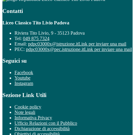
Contatti
Liceo Classico Tito Livio Padova
Riviera Tito Livio, 9 - 35123 Padova
Tel:
049 875 7324
Email:
pdpc03000x@istruzione.it
Link per inviare una mail
PEC:
pdpc03000x@pec.istruzione.it
Link per inviare una mail
Seguici su
Facebook
Youtube
Instagram
Sezione Link Utili
Cookie policy
Note legali
Informativa Privacy
Ufficio Relazioni con il Pubblico
Dichiarazione di accessibilità
Obiettivi di accessibilità