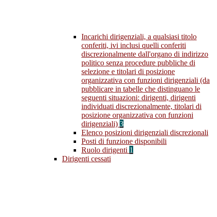
Incarichi dirigenziali, a qualsiasi titolo
conferiti, ivi inclusi quelli conferiti
discrezionalmente dall'organo di indirizzo
politico senza procedure pubbliche di
selezione e titolari di posizione
organizzativa con funzioni dirigenziali (da
pubblicare in tabelle che distinguano le
seguenti situazioni: dirigenti, dirigenti
individuati discrezionalmente, titolari di
posizione organizzativa con funzioni
dirigenziali)
3
Elenco posizioni dirigenziali discrezionali
Posti di funzione disponibili
Ruolo dirigenti
1
Dirigenti cessati