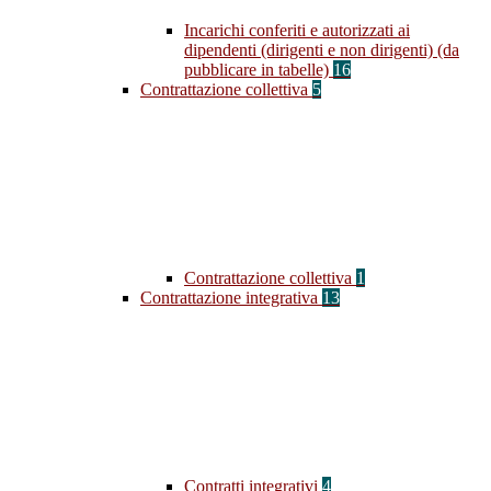
Incarichi conferiti e autorizzati ai
dipendenti (dirigenti e non dirigenti) (da
pubblicare in tabelle)
16
Contrattazione collettiva
5
Contrattazione collettiva
1
Contrattazione integrativa
13
Contratti integrativi
4