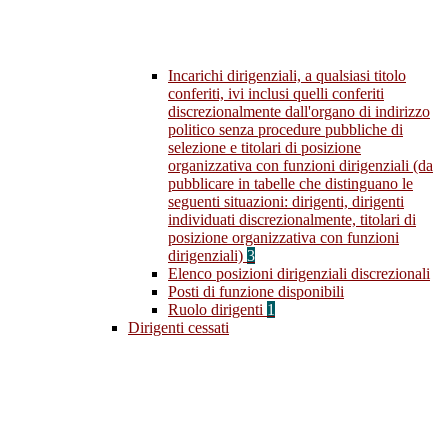
Incarichi dirigenziali, a qualsiasi titolo
conferiti, ivi inclusi quelli conferiti
discrezionalmente dall'organo di indirizzo
politico senza procedure pubbliche di
selezione e titolari di posizione
organizzativa con funzioni dirigenziali (da
pubblicare in tabelle che distinguano le
seguenti situazioni: dirigenti, dirigenti
individuati discrezionalmente, titolari di
posizione organizzativa con funzioni
dirigenziali)
3
Elenco posizioni dirigenziali discrezionali
Posti di funzione disponibili
Ruolo dirigenti
1
Dirigenti cessati