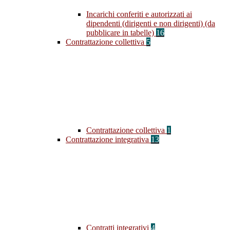
Incarichi conferiti e autorizzati ai
dipendenti (dirigenti e non dirigenti) (da
pubblicare in tabelle)
16
Contrattazione collettiva
5
Contrattazione collettiva
1
Contrattazione integrativa
13
Contratti integrativi
4