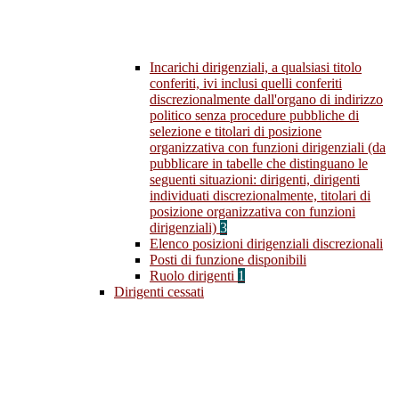
Incarichi dirigenziali, a qualsiasi titolo
conferiti, ivi inclusi quelli conferiti
discrezionalmente dall'organo di indirizzo
politico senza procedure pubbliche di
selezione e titolari di posizione
organizzativa con funzioni dirigenziali (da
pubblicare in tabelle che distinguano le
seguenti situazioni: dirigenti, dirigenti
individuati discrezionalmente, titolari di
posizione organizzativa con funzioni
dirigenziali)
3
Elenco posizioni dirigenziali discrezionali
Posti di funzione disponibili
Ruolo dirigenti
1
Dirigenti cessati