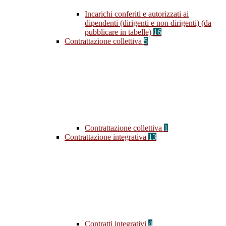
Incarichi conferiti e autorizzati ai
dipendenti (dirigenti e non dirigenti) (da
pubblicare in tabelle)
16
Contrattazione collettiva
5
Contrattazione collettiva
1
Contrattazione integrativa
13
Contratti integrativi
4