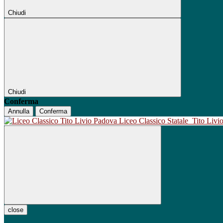
Chiudi
Chiudi
Conferma
Annulla
Conferma
Liceo Classico Statale
Tito Liv
close