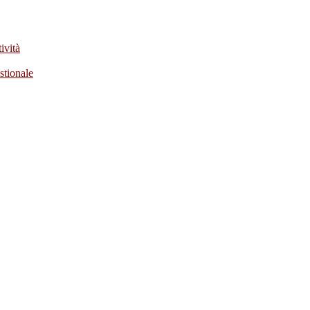
ività
stionale