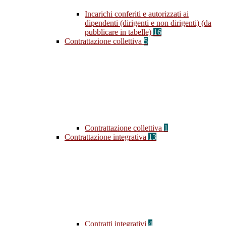
Incarichi conferiti e autorizzati ai
dipendenti (dirigenti e non dirigenti) (da
pubblicare in tabelle)
16
Contrattazione collettiva
5
Contrattazione collettiva
1
Contrattazione integrativa
13
Contratti integrativi
4