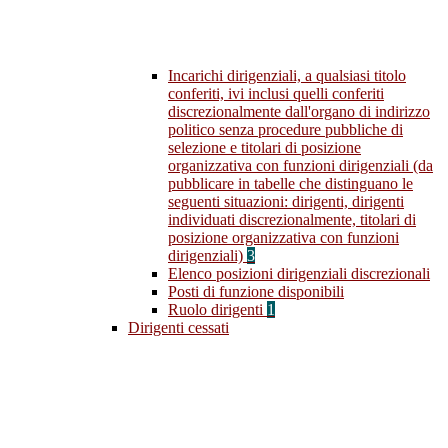
Incarichi dirigenziali, a qualsiasi titolo
conferiti, ivi inclusi quelli conferiti
discrezionalmente dall'organo di indirizzo
politico senza procedure pubbliche di
selezione e titolari di posizione
organizzativa con funzioni dirigenziali (da
pubblicare in tabelle che distinguano le
seguenti situazioni: dirigenti, dirigenti
individuati discrezionalmente, titolari di
posizione organizzativa con funzioni
dirigenziali)
3
Elenco posizioni dirigenziali discrezionali
Posti di funzione disponibili
Ruolo dirigenti
1
Dirigenti cessati