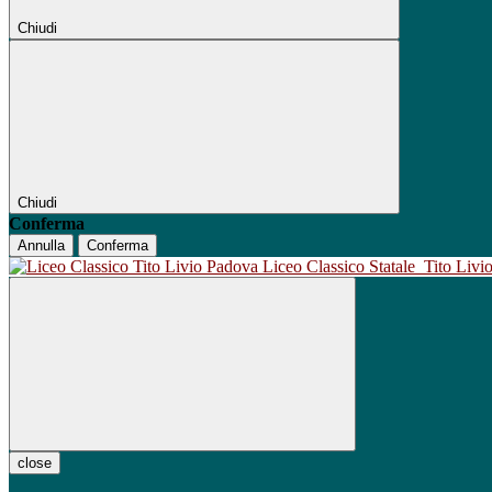
Chiudi
Chiudi
Conferma
Annulla
Conferma
Liceo Classico Statale
Tito Liv
close