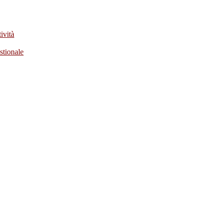
ività
stionale