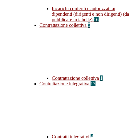
Incarichi conferiti e autorizzati ai
dipendenti (dirigenti e non dirigenti) (da
pubblicare in tabelle)
16
Contrattazione collettiva
5
Contrattazione collettiva
1
Contrattazione integrativa
13
Contratti integrativi
4