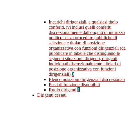
Incarichi dirigenziali, a qualsiasi titolo
conferiti, ivi inclusi quelli conferiti
discrezionalmente dall'organo di indirizzo
politico senza procedure pubbliche di
selezione e titolari di posizione
organizzativa con funzioni dirigenziali (da
pubblicare in tabelle che distinguano le
seguenti situazioni: dirigenti, dirigenti
individuati discrezionalmente, titolari di
posizione organizzativa con funzioni
dirigenziali)
3
Elenco posizioni dirigenziali discrezionali
Posti di funzione disponibili
Ruolo dirigenti
1
Dirigenti cessati