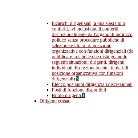
Incarichi dirigenziali, a qualsiasi titolo
conferiti, ivi inclusi quelli conferiti
discrezionalmente dall'organo di indirizzo
politico senza procedure pubbliche di
selezione e titolari di posizione
organizzativa con funzioni dirigenziali (da
pubblicare in tabelle che distinguano le
seguenti situazioni: dirigenti, dirigenti
individuati discrezionalmente, titolari di
posizione organizzativa con funzioni
dirigenziali)
3
Elenco posizioni dirigenziali discrezionali
Posti di funzione disponibili
Ruolo dirigenti
1
Dirigenti cessati