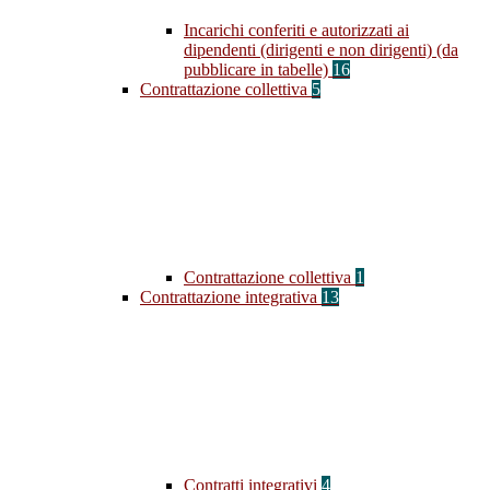
Incarichi conferiti e autorizzati ai
dipendenti (dirigenti e non dirigenti) (da
pubblicare in tabelle)
16
Contrattazione collettiva
5
Contrattazione collettiva
1
Contrattazione integrativa
13
Contratti integrativi
4