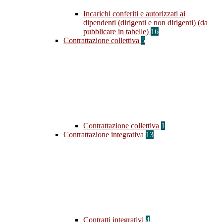
Incarichi conferiti e autorizzati ai
dipendenti (dirigenti e non dirigenti) (da
pubblicare in tabelle)
16
Contrattazione collettiva
5
Contrattazione collettiva
1
Contrattazione integrativa
13
Contratti integrativi
4