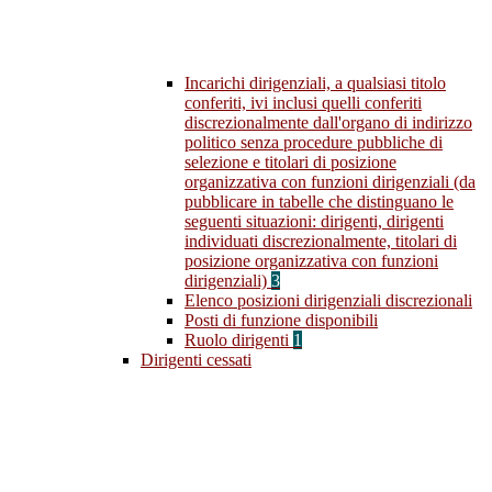
Incarichi dirigenziali, a qualsiasi titolo
conferiti, ivi inclusi quelli conferiti
discrezionalmente dall'organo di indirizzo
politico senza procedure pubbliche di
selezione e titolari di posizione
organizzativa con funzioni dirigenziali (da
pubblicare in tabelle che distinguano le
seguenti situazioni: dirigenti, dirigenti
individuati discrezionalmente, titolari di
posizione organizzativa con funzioni
dirigenziali)
3
Elenco posizioni dirigenziali discrezionali
Posti di funzione disponibili
Ruolo dirigenti
1
Dirigenti cessati