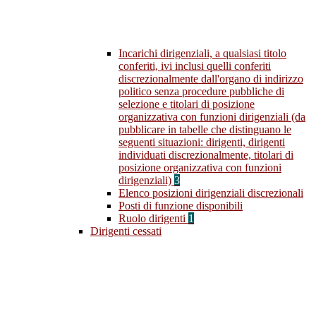
Incarichi dirigenziali, a qualsiasi titolo
conferiti, ivi inclusi quelli conferiti
discrezionalmente dall'organo di indirizzo
politico senza procedure pubbliche di
selezione e titolari di posizione
organizzativa con funzioni dirigenziali (da
pubblicare in tabelle che distinguano le
seguenti situazioni: dirigenti, dirigenti
individuati discrezionalmente, titolari di
posizione organizzativa con funzioni
dirigenziali)
3
Elenco posizioni dirigenziali discrezionali
Posti di funzione disponibili
Ruolo dirigenti
1
Dirigenti cessati