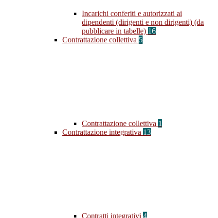
Incarichi conferiti e autorizzati ai
dipendenti (dirigenti e non dirigenti) (da
pubblicare in tabelle)
16
Contrattazione collettiva
5
Contrattazione collettiva
1
Contrattazione integrativa
13
Contratti integrativi
4