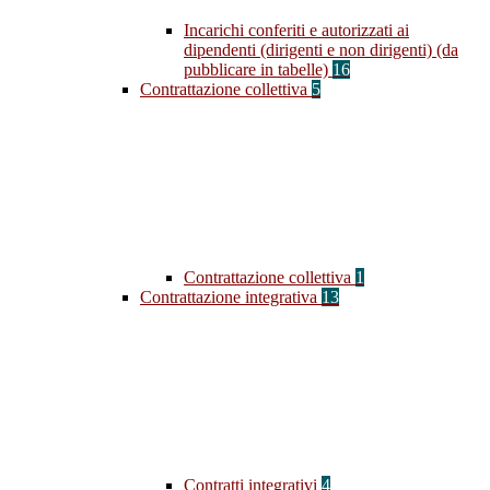
Incarichi conferiti e autorizzati ai
dipendenti (dirigenti e non dirigenti) (da
pubblicare in tabelle)
16
Contrattazione collettiva
5
Contrattazione collettiva
1
Contrattazione integrativa
13
Contratti integrativi
4