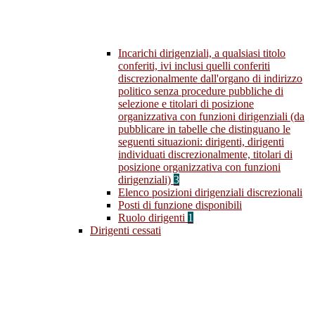
Incarichi dirigenziali, a qualsiasi titolo
conferiti, ivi inclusi quelli conferiti
discrezionalmente dall'organo di indirizzo
politico senza procedure pubbliche di
selezione e titolari di posizione
organizzativa con funzioni dirigenziali (da
pubblicare in tabelle che distinguano le
seguenti situazioni: dirigenti, dirigenti
individuati discrezionalmente, titolari di
posizione organizzativa con funzioni
dirigenziali)
3
Elenco posizioni dirigenziali discrezionali
Posti di funzione disponibili
Ruolo dirigenti
1
Dirigenti cessati