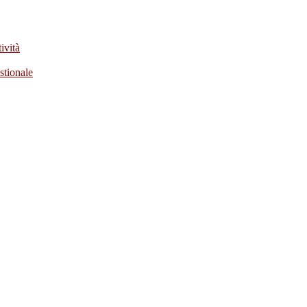
ività
stionale