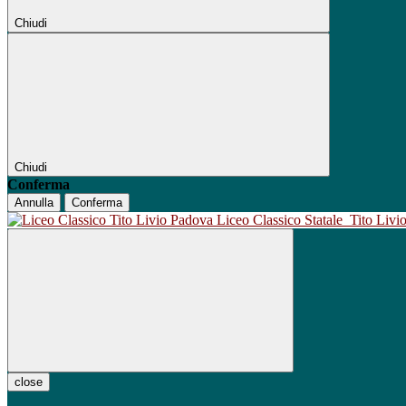
Chiudi
Chiudi
Conferma
Annulla
Conferma
Liceo Classico Statale
Tito Liv
close