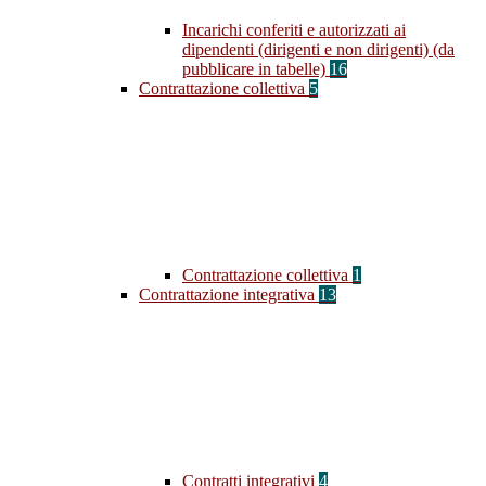
Incarichi conferiti e autorizzati ai
dipendenti (dirigenti e non dirigenti) (da
pubblicare in tabelle)
16
Contrattazione collettiva
5
Contrattazione collettiva
1
Contrattazione integrativa
13
Contratti integrativi
4