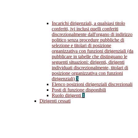
Incarichi dirigenziali, a qualsiasi titolo
conferiti, ivi inclusi quelli conferiti
discrezionalmente dall'organo di indirizzo
politico senza procedure pubbliche di
selezione e titolari di posizione
organizzativa con funzioni dirigenziali (da
pubblicare in tabelle che distinguano le
seguenti situazioni: dirigenti, dirigenti
individuati discrezionalmente, titolari di
posizione organizzativa con funzioni
dirigenziali)
3
Elenco posizioni dirigenziali discrezionali
Posti di funzione disponibili
Ruolo dirigenti
1
Dirigenti cessati