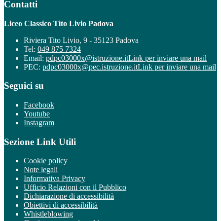
Contatti
Liceo Classico Tito Livio Padova
Riviera Tito Livio, 9 - 35123 Padova
Tel:
049 875 7324
Email:
pdpc03000x@istruzione.it
Link per inviare una mail
PEC:
pdpc03000x@pec.istruzione.it
Link per inviare una mail
Seguici su
Facebook
Youtube
Instagram
Sezione Link Utili
Cookie policy
Note legali
Informativa Privacy
Ufficio Relazioni con il Pubblico
Dichiarazione di accessibilità
Obiettivi di accessibilità
Whistleblowing