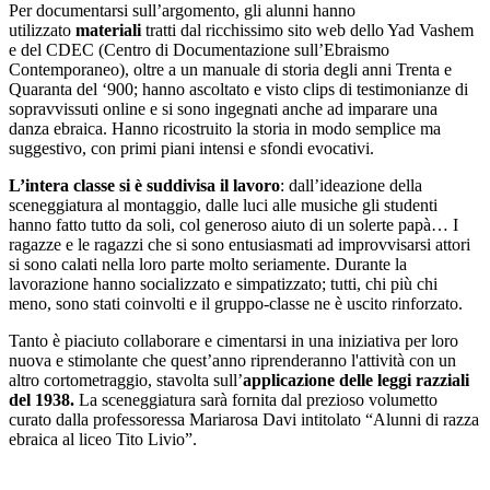
Per documentarsi sull’argomento, gli alunni hanno
utilizzato
materiali
tratti dal ricchissimo sito web dello Yad Vashem
e del CDEC (Centro di Documentazione sull’Ebraismo
Contemporaneo), oltre a un manuale di storia degli anni Trenta e
Quaranta del ‘900; hanno ascoltato e visto clips di testimonianze di
sopravvissuti online e si sono ingegnati anche ad imparare una
danza ebraica. Hanno ricostruito la storia in modo semplice ma
suggestivo, con primi piani intensi e sfondi evocativi.
L’intera classe si è suddivisa il lavoro
: dall’ideazione della
sceneggiatura al montaggio, dalle luci alle musiche gli studenti
hanno fatto tutto da soli, col generoso aiuto di un solerte papà… I
ragazze e le ragazzi che si sono entusiasmati ad improvvisarsi attori
si sono calati nella loro parte molto seriamente. Durante la
lavorazione hanno socializzato e simpatizzato; tutti, chi più chi
meno, sono stati coinvolti e il gruppo-classe ne è uscito rinforzato.
Tanto è piaciuto collaborare e cimentarsi in una iniziativa per loro
nuova e stimolante che quest’anno riprenderanno l'attività con un
altro cortometraggio, stavolta sull’
applicazione delle leggi razziali
del 1938.
La sceneggiatura sarà fornita dal prezioso volumetto
curato dalla professoressa Mariarosa Davi intitolato “Alunni di razza
ebraica al liceo Tito Livio”.