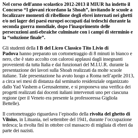
Nel corso dell'anno scolastico 2012-2013 il MIUR ha indetto il
Concorso “I giovani ricordano la Shoah”, invitando le scuole a
focalizzare momenti di ribellione degli ebrei internati nei ghetti
e/o nei lager dei paesi europei occupati dai tedeschi durante la
seconda guerra mondiale, dopo l’inasprimento delle
persecuzioni anti-ebraiche culminate con i campi di sterminio e
la “soluzione finale”.
Gli studenti della
I B del Liceo Classico Tito Livio di
Padova
hanno preparato un cortometraggio di 8 minuti in bianco e
nero, che è stato accolto con calorosi applausi dagli insegnanti
provenienti da tutta Italia e dai funzionari del M.I.U.R. durante la
presentazione dei lavori sulla Shoah realizzati da molte scuole
italiane. Tale presentazione ha avuto luogo a Roma nell’aprile 2013,
a circa sei mesi di distanza dal seminario residenziale organizzato
dallo Yad Vashem a Gerusalemme, e si proponeva una verifica dei
progetti realizzati dai docenti italiani intervenuti uno per ciascuna
regione (per il Veneto era presente la professoressa Gigliola
Bettelle).
Il cortometraggio riguardava l’episodio della
rivolta del ghetto di
Vilnius
, in Lituania, nel settembre del 1941, durante l’occupazione
tedesca; la rivolta finì in ottobre col massacro di migliaia di ebrei da
parte dei nazisti.