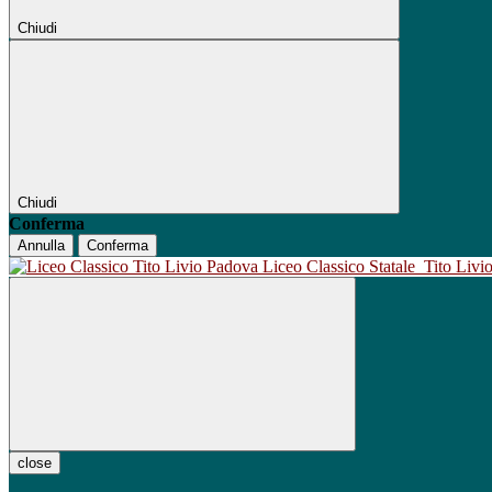
Chiudi
Chiudi
Conferma
Annulla
Conferma
Liceo Classico Statale
Tito Liv
close