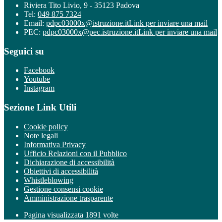
Riviera Tito Livio, 9 - 35123 Padova
Tel:
049 875 7324
Email:
pdpc03000x@istruzione.it
Link per inviare una mail
PEC:
pdpc03000x@pec.istruzione.it
Link per inviare una mail
Seguici su
Facebook
Youtube
Instagram
Sezione Link Utili
Cookie policy
Note legali
Informativa Privacy
Ufficio Relazioni con il Pubblico
Dichiarazione di accessibilità
Obiettivi di accessibilità
Whistleblowing
Gestione consensi cookie
Amministrazione trasparente
Pagina visualizzata
1891
volte