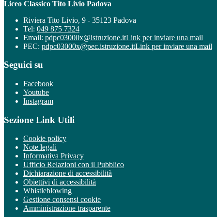
Liceo Classico Tito Livio Padova
Riviera Tito Livio, 9 - 35123 Padova
Tel:
049 875 7324
Email:
pdpc03000x@istruzione.it
Link per inviare una mail
PEC:
pdpc03000x@pec.istruzione.it
Link per inviare una mail
Seguici su
Facebook
Youtube
Instagram
Sezione Link Utili
Cookie policy
Note legali
Informativa Privacy
Ufficio Relazioni con il Pubblico
Dichiarazione di accessibilità
Obiettivi di accessibilità
Whistleblowing
Gestione consensi cookie
Amministrazione trasparente