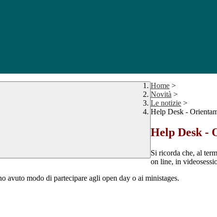
Home
>
Novità
>
Le notizie
>
Help Desk - Orientam
Help Desk - 
Si ricorda che, al ter
on line, in videosess
anno avuto modo di partecipare agli open day o ai ministages.