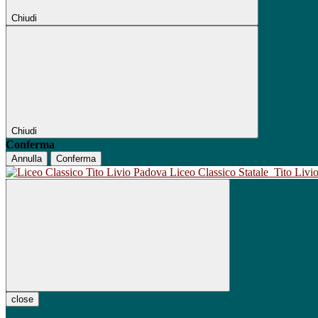
Chiudi
Chiudi
Conferma
Annulla
Conferma
Liceo Classico Statale
Tito Liv
close