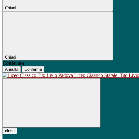
Chiudi
Chiudi
Conferma
Annulla
Conferma
Liceo Classico Statale
Tito Liv
close