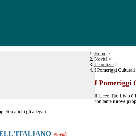
Home
>
Novità
>
Le notizie
>
I Pomeriggi Culturali
I Pomeriggi C
Il Liceo Tito Livio è 
con tante
nuove prop
leti scarichi gli allegati.
ELL'ITALIANO
Novità