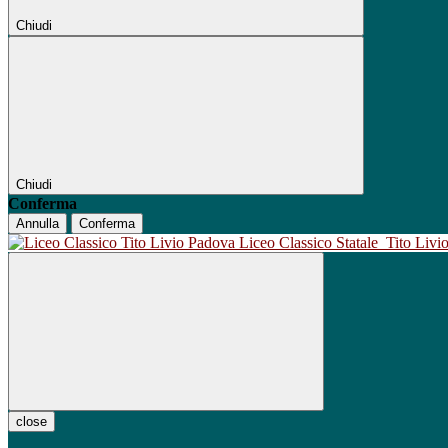
Chiudi
Chiudi
Conferma
Annulla
Conferma
Liceo Classico Statale
Tito Liv
close