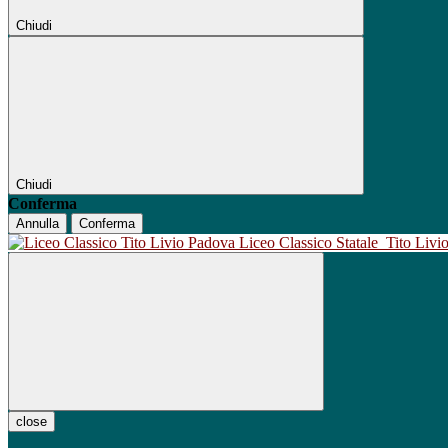
Chiudi
Chiudi
Conferma
Annulla
Conferma
Liceo Classico Statale
Tito Liv
close