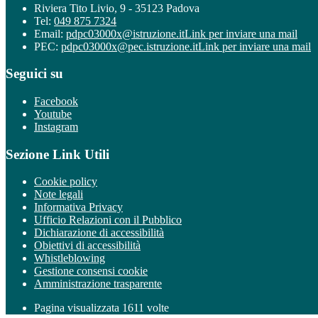
Riviera Tito Livio, 9 - 35123 Padova
Tel:
049 875 7324
Email:
pdpc03000x@istruzione.it
Link per inviare una mail
PEC:
pdpc03000x@pec.istruzione.it
Link per inviare una mail
Seguici su
Facebook
Youtube
Instagram
Sezione Link Utili
Cookie policy
Note legali
Informativa Privacy
Ufficio Relazioni con il Pubblico
Dichiarazione di accessibilità
Obiettivi di accessibilità
Whistleblowing
Gestione consensi cookie
Amministrazione trasparente
Pagina visualizzata
1611
volte