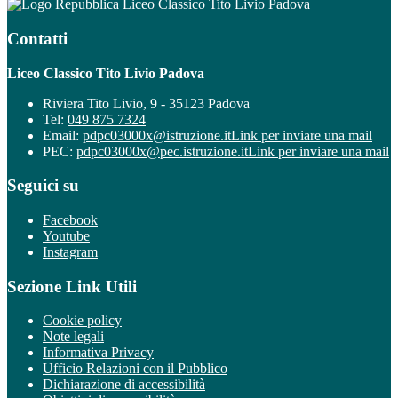
Liceo Classico Tito Livio Padova
Contatti
Liceo Classico Tito Livio Padova
Riviera Tito Livio, 9 - 35123 Padova
Tel:
049 875 7324
Email:
pdpc03000x@istruzione.it
Link per inviare una mail
PEC:
pdpc03000x@pec.istruzione.it
Link per inviare una mail
Seguici su
Facebook
Youtube
Instagram
Sezione Link Utili
Cookie policy
Note legali
Informativa Privacy
Ufficio Relazioni con il Pubblico
Dichiarazione di accessibilità