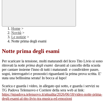
Home
>
Novità
>
Le notizie
>
Notte prima degli esami
Notte prima degli esami
Per scaricare la tensione, molti maturandi del liceo Tito Livio si sono
ritrovati la
notte
prima degli esami
davanti al cancello della scuola
per cantare insieme l'inno di tutti i maturandi e condividere paure,
sogni, interrogativi e pronostici riguardanti la prima prova scritta. E'
stata una bellissima serata! In bocca al lupo!
Scarica e guarda i video, in allegato qui sotto, e guarda i servizi su
TG Padova Telenuovo e Corriere della sera web ai link:
https://tgpadova.telenuovo.it/attualita/2026/06/18/video-notte-prima-
degli-esami-al-tito-livio-tra-musica-ed-emozioni