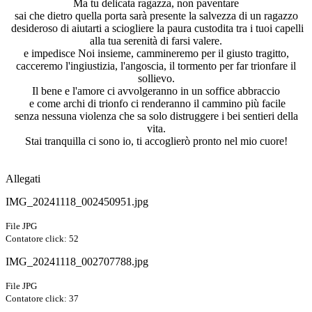
Ma tu delicata ragazza, non paventare
sai che dietro quella porta sarà presente la salvezza di un ragazzo
desideroso di aiutarti a sciogliere la paura custodita tra i tuoi capelli
alla tua serenità di farsi valere.
e impedisce Noi insieme, cammineremo per il giusto tragitto,
cacceremo l'ingiustizia, l'angoscia, il tormento per far trionfare il
sollievo.
Il bene e l'amore ci avvolgeranno in un soffice abbraccio
e come archi di trionfo ci renderanno il cammino più facile
senza nessuna violenza che sa solo distruggere i bei sentieri della
vita.
Stai tranquilla ci sono io, ti accoglierò pronto nel mio cuore!
Allegati
IMG_20241118_002450951.jpg
File JPG
Contatore click: 52
IMG_20241118_002707788.jpg
File JPG
Contatore click: 37