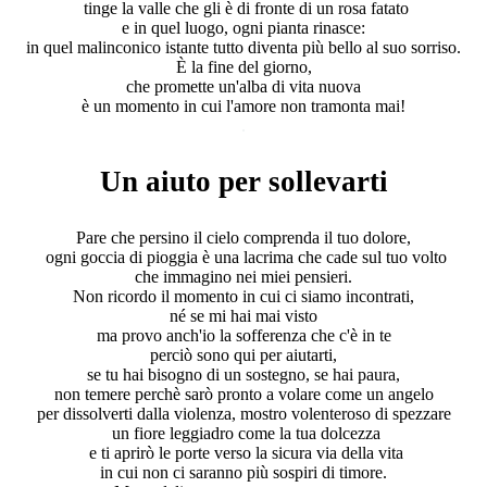
tinge la valle che gli è di fronte di un rosa fatato
e in quel luogo, ogni pianta rinasce:
in quel malinconico istante tutto diventa più bello al suo sorriso.
È la fine del giorno,
che promette un'alba di vita nuova
è un momento in cui l'amore non tramonta mai!
.
Un aiuto per sollevarti
Pare che persino il cielo comprenda il tuo dolore,
ogni goccia di pioggia è una lacrima che cade sul tuo volto
che immagino nei miei pensieri.
Non ricordo il momento in cui ci siamo incontrati,
né se mi hai mai visto
ma provo anch'io la sofferenza che c'è in te
perciò sono qui per aiutarti,
se tu hai bisogno di un sostegno, se hai paura,
non temere perchè sarò pronto a volare come un angelo
per dissolverti dalla violenza, mostro volenteroso di spezzare
un fiore leggiadro come la tua dolcezza
e ti aprirò le porte verso la sicura via della vita
in cui non ci saranno più sospiri di timore.