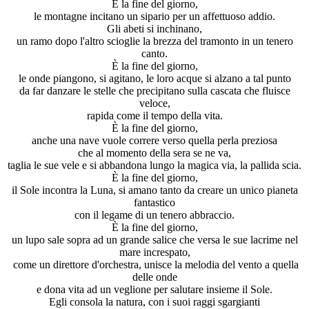
È la fine del giorno,
le montagne incitano un sipario per un affettuoso addio.
Gli abeti si inchinano,
un ramo dopo l'altro scioglie la brezza del tramonto in un tenero
canto.
È la fine del giorno,
le onde piangono, si agitano, le loro acque si alzano a tal punto
da far danzare le stelle che precipitano sulla cascata che fluisce
veloce,
rapida come il tempo della vita.
È la fine del giorno,
anche una nave vuole correre verso quella perla preziosa
che al momento della sera se ne va,
taglia le sue vele e si abbandona lungo la magica via, la pallida scia.
È la fine del giorno,
il Sole incontra la Luna, si amano tanto da creare un unico pianeta
fantastico
con il legame di un tenero abbraccio.
È la fine del giorno,
un lupo sale sopra ad un grande salice che versa le sue lacrime nel
mare increspato,
come un direttore d'orchestra, unisce la melodia del vento a quella
delle onde
e dona vita ad un veglione per salutare insieme il Sole.
Egli consola la natura, con i suoi raggi sgargianti