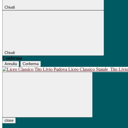
Chiudi
Chiudi
Conferma
Annulla
Conferma
Liceo Classico Statale
Tito Liv
close