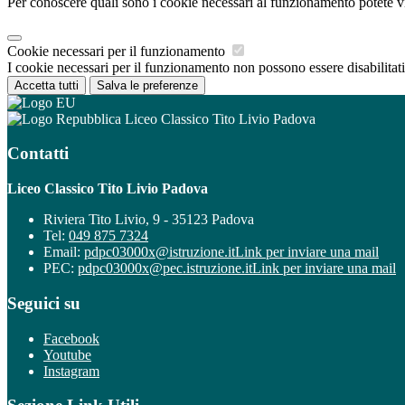
Per conoscere quali sono i cookie necessari al funzionamento potete v
Cookie necessari per il funzionamento
I cookie necessari per il funzionamento non possono essere disabilitati.
Accetta tutti
Salva le preferenze
Liceo Classico Tito Livio Padova
Contatti
Liceo Classico Tito Livio Padova
Riviera Tito Livio, 9 - 35123 Padova
Tel:
049 875 7324
Email:
pdpc03000x@istruzione.it
Link per inviare una mail
PEC:
pdpc03000x@pec.istruzione.it
Link per inviare una mail
Seguici su
Facebook
Youtube
Instagram