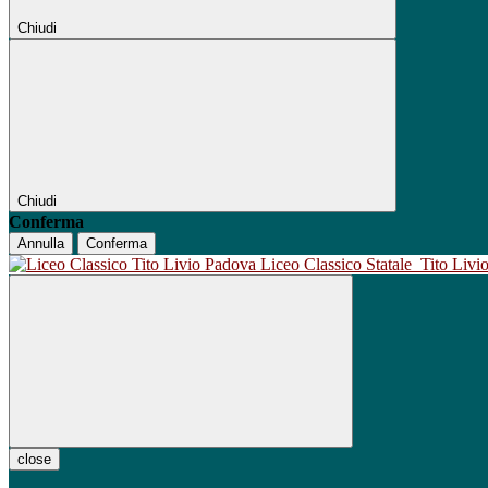
Chiudi
Chiudi
Conferma
Annulla
Conferma
Liceo Classico Statale
Tito Liv
close