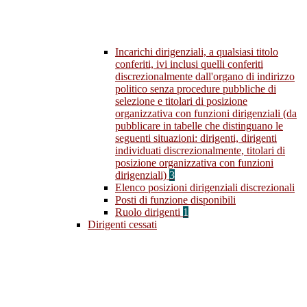
Incarichi dirigenziali, a qualsiasi titolo
conferiti, ivi inclusi quelli conferiti
discrezionalmente dall'organo di indirizzo
politico senza procedure pubbliche di
selezione e titolari di posizione
organizzativa con funzioni dirigenziali (da
pubblicare in tabelle che distinguano le
seguenti situazioni: dirigenti, dirigenti
individuati discrezionalmente, titolari di
posizione organizzativa con funzioni
dirigenziali)
3
Elenco posizioni dirigenziali discrezionali
Posti di funzione disponibili
Ruolo dirigenti
1
Dirigenti cessati