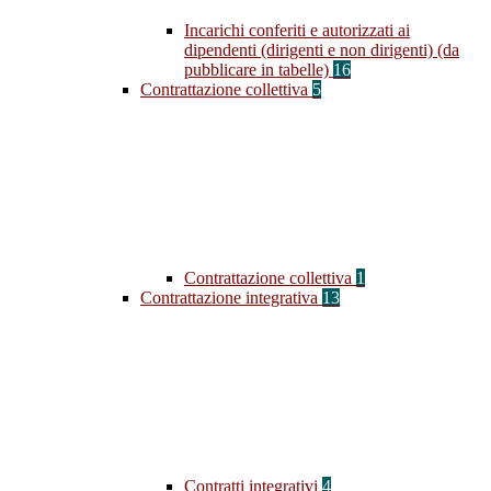
Incarichi conferiti e autorizzati ai
dipendenti (dirigenti e non dirigenti) (da
pubblicare in tabelle)
16
Contrattazione collettiva
5
Contrattazione collettiva
1
Contrattazione integrativa
13
Contratti integrativi
4