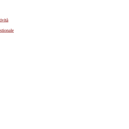
ività
stionale