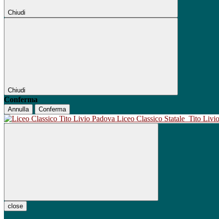
Chiudi
Chiudi
Conferma
Annulla
Conferma
Liceo Classico Statale
Tito Liv
close