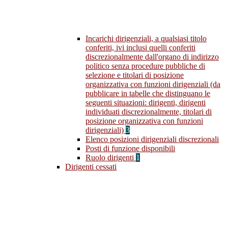
Incarichi dirigenziali, a qualsiasi titolo
conferiti, ivi inclusi quelli conferiti
discrezionalmente dall'organo di indirizzo
politico senza procedure pubbliche di
selezione e titolari di posizione
organizzativa con funzioni dirigenziali (da
pubblicare in tabelle che distinguano le
seguenti situazioni: dirigenti, dirigenti
individuati discrezionalmente, titolari di
posizione organizzativa con funzioni
dirigenziali)
3
Elenco posizioni dirigenziali discrezionali
Posti di funzione disponibili
Ruolo dirigenti
1
Dirigenti cessati