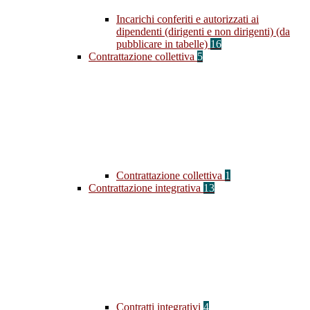
Incarichi conferiti e autorizzati ai
dipendenti (dirigenti e non dirigenti) (da
pubblicare in tabelle)
16
Contrattazione collettiva
5
Contrattazione collettiva
1
Contrattazione integrativa
13
Contratti integrativi
4