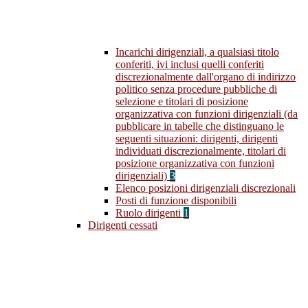
Incarichi dirigenziali, a qualsiasi titolo
conferiti, ivi inclusi quelli conferiti
discrezionalmente dall'organo di indirizzo
politico senza procedure pubbliche di
selezione e titolari di posizione
organizzativa con funzioni dirigenziali (da
pubblicare in tabelle che distinguano le
seguenti situazioni: dirigenti, dirigenti
individuati discrezionalmente, titolari di
posizione organizzativa con funzioni
dirigenziali)
3
Elenco posizioni dirigenziali discrezionali
Posti di funzione disponibili
Ruolo dirigenti
1
Dirigenti cessati