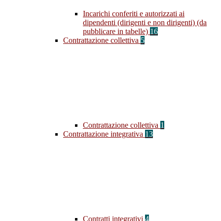
Incarichi conferiti e autorizzati ai
dipendenti (dirigenti e non dirigenti) (da
pubblicare in tabelle)
16
Contrattazione collettiva
5
Contrattazione collettiva
1
Contrattazione integrativa
13
Contratti integrativi
4