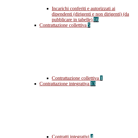
Incarichi conferiti e autorizzati ai
dipendenti (dirigenti e non dirigenti) (da
pubblicare in tabelle)
16
Contrattazione collettiva
5
Contrattazione collettiva
1
Contrattazione integrativa
13
Contratti integrativi
4