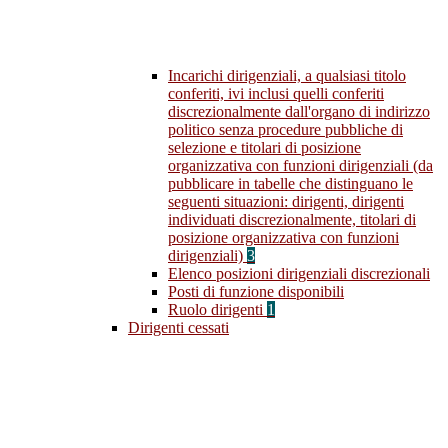
Incarichi dirigenziali, a qualsiasi titolo
conferiti, ivi inclusi quelli conferiti
discrezionalmente dall'organo di indirizzo
politico senza procedure pubbliche di
selezione e titolari di posizione
organizzativa con funzioni dirigenziali (da
pubblicare in tabelle che distinguano le
seguenti situazioni: dirigenti, dirigenti
individuati discrezionalmente, titolari di
posizione organizzativa con funzioni
dirigenziali)
3
Elenco posizioni dirigenziali discrezionali
Posti di funzione disponibili
Ruolo dirigenti
1
Dirigenti cessati