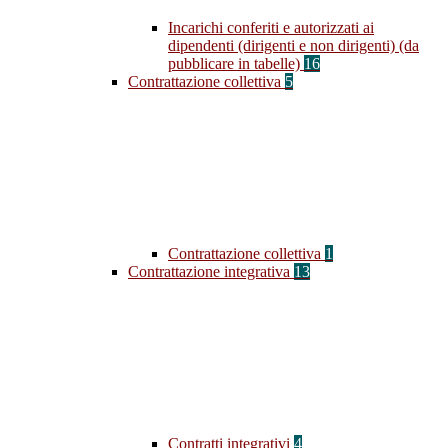
Incarichi conferiti e autorizzati ai
dipendenti (dirigenti e non dirigenti) (da
pubblicare in tabelle)
16
Contrattazione collettiva
5
Contrattazione collettiva
1
Contrattazione integrativa
13
Contratti integrativi
4