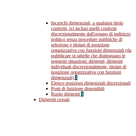
Incarichi dirigenziali, a qualsiasi titolo
conferiti, ivi inclusi quelli conferiti
discrezionalmente dall'organo di indirizzo
politico senza procedure pubbliche di
selezione e titolari di posizione
organizzativa con funzioni dirigenziali (da
pubblicare in tabelle che distinguano le
seguenti situazioni: dirigenti, dirigenti
individuati discrezionalmente, titolari di
posizione organizzativa con funzioni
dirigenziali)
3
Elenco posizioni dirigenziali discrezionali
Posti di funzione disponibili
Ruolo dirigenti
1
Dirigenti cessati