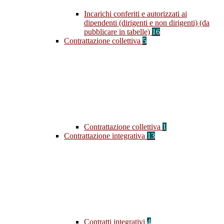
Incarichi conferiti e autorizzati ai
dipendenti (dirigenti e non dirigenti) (da
pubblicare in tabelle)
16
Contrattazione collettiva
5
Contrattazione collettiva
1
Contrattazione integrativa
13
Contratti integrativi
4