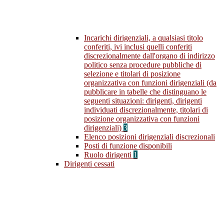
Incarichi dirigenziali, a qualsiasi titolo
conferiti, ivi inclusi quelli conferiti
discrezionalmente dall'organo di indirizzo
politico senza procedure pubbliche di
selezione e titolari di posizione
organizzativa con funzioni dirigenziali (da
pubblicare in tabelle che distinguano le
seguenti situazioni: dirigenti, dirigenti
individuati discrezionalmente, titolari di
posizione organizzativa con funzioni
dirigenziali)
3
Elenco posizioni dirigenziali discrezionali
Posti di funzione disponibili
Ruolo dirigenti
1
Dirigenti cessati