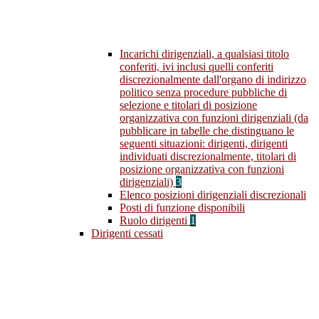
Incarichi dirigenziali, a qualsiasi titolo
conferiti, ivi inclusi quelli conferiti
discrezionalmente dall'organo di indirizzo
politico senza procedure pubbliche di
selezione e titolari di posizione
organizzativa con funzioni dirigenziali (da
pubblicare in tabelle che distinguano le
seguenti situazioni: dirigenti, dirigenti
individuati discrezionalmente, titolari di
posizione organizzativa con funzioni
dirigenziali)
3
Elenco posizioni dirigenziali discrezionali
Posti di funzione disponibili
Ruolo dirigenti
1
Dirigenti cessati