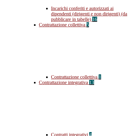
Incarichi conferiti e autorizzati ai
dipendenti (dirigenti e non dirigenti) (da
pubblicare in tabelle)
16
Contrattazione collettiva
5
Contrattazione collettiva
1
Contrattazione integrativa
13
Contratti integrativi
4