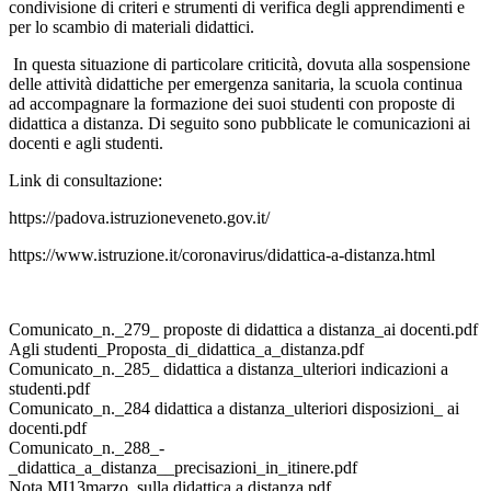
condivisione di criteri e strumenti di verifica degli apprendimenti e
per lo scambio di materiali didattici.
In questa situazione di particolare criticità, dovuta alla sospensione
delle attività didattiche per emergenza sanitaria, la scuola continua
ad accompagnare la formazione dei suoi studenti con proposte di
didattica a distanza. Di seguito sono pubblicate le comunicazioni ai
docenti e agli studenti.
Link di consultazione:
https://padova.istruzioneveneto.gov.it/
https://www.istruzione.it/coronavirus/didattica-a-distanza.html
Comunicato_n._279_ proposte di didattica a distanza_ai docenti.pdf
Agli studenti_Proposta_di_didattica_a_distanza.pdf
Comunicato_n._285_ didattica a distanza_ulteriori indicazioni a
studenti.pdf
Comunicato_n._284 didattica a distanza_ulteriori disposizioni_ ai
docenti.pdf
Comunicato_n._288_-
_didattica_a_distanza__precisazioni_in_itinere.pdf
Nota MI13marzo_sulla didattica a distanza.pdf