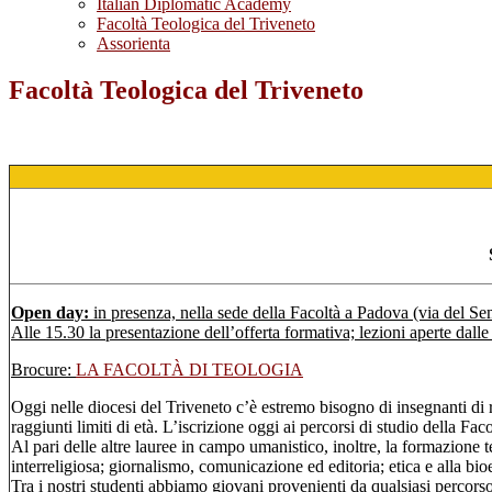
Italian Diplomatic Academy
Facoltà Teologica del Triveneto
Assorienta
Facoltà Teologica del Triveneto
Open day:
in presenza, nella sede della Facoltà a Padova (via del Se
Alle 15.30 la presentazione dell’offerta formativa; lezioni aperte dalle
Brocure:
LA FACOLTÀ DI TEOLOGIA
Oggi nelle diocesi del Triveneto c’è estremo bisogno di insegnanti di r
raggiunti limiti di età. L’iscrizione oggi ai percorsi di studio della Fac
Al pari delle altre lauree in campo umanistico, inoltre, la formazione t
interreligiosa; giornalismo, comunicazione ed editoria; etica e alla bioe
Tra i nostri studenti abbiamo giovani provenienti da qualsiasi percorso 