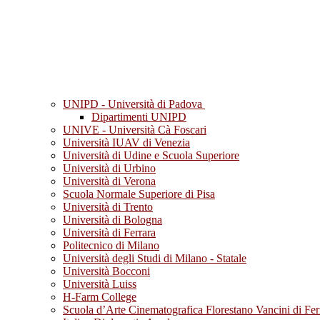
UNIPD - Università di Padova
Dipartimenti UNIPD
UNIVE - Università Cà Foscari
Università IUAV di Venezia
Università di Udine e Scuola Superiore
Università di Urbino
Università di Verona
Scuola Normale Superiore di Pisa
Università di Trento
Università di Bologna
Università di Ferrara
Politecnico di Milano
Università degli Studi di Milano - Statale
Università Bocconi
Università Luiss
H-Farm College
Scuola d’Arte Cinematografica Florestano Vancini di Fer