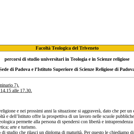
Facoltà Teologica del Triveneto
percorsi di studio universitari in Teologia e in Scienze religiose
Sede di Padova e l’Istituto Superiore di Scienze Religiose di Padov
minario 7).
 14.15 alle 17.30.
eligione e nei prossimi anni la situazione si aggraverà, dato che per un 
oltà e dell’Istituto offre la prospettiva di un lavoro nelle scuole pubblich
eologica permette alla persona di spendersi con libertà e intraprendenza i
tica; arte e turismo.
di studio che rilasci un diploma di maturità. Per questo le chiediamo di 