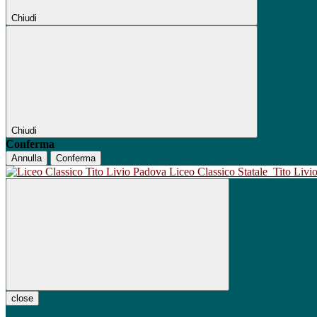
Chiudi
Chiudi
Conferma
Annulla
Conferma
Liceo Classico Statale
Tito Liv
close