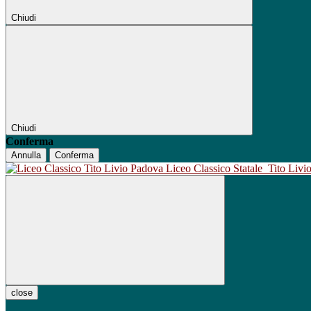
Chiudi
Chiudi
Conferma
Annulla
Conferma
Liceo Classico Statale
Tito Liv
close