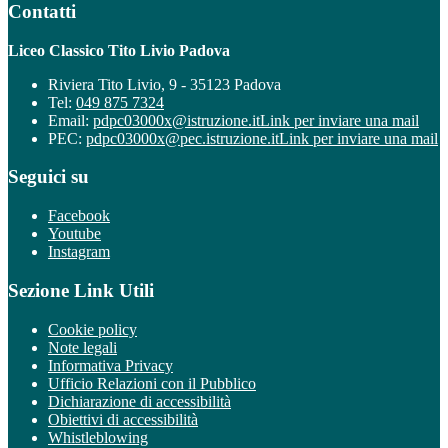
Contatti
Liceo Classico Tito Livio Padova
Riviera Tito Livio, 9 - 35123 Padova
Tel:
049 875 7324
Email:
pdpc03000x@istruzione.it
Link per inviare una mail
PEC:
pdpc03000x@pec.istruzione.it
Link per inviare una mail
Seguici su
Facebook
Youtube
Instagram
Sezione Link Utili
Cookie policy
Note legali
Informativa Privacy
Ufficio Relazioni con il Pubblico
Dichiarazione di accessibilità
Obiettivi di accessibilità
Whistleblowing