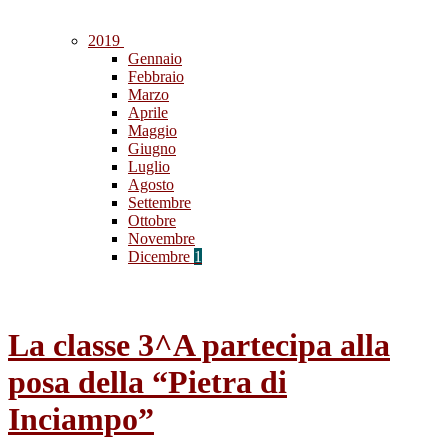
2019
Gennaio
Febbraio
Marzo
Aprile
Maggio
Giugno
Luglio
Agosto
Settembre
Ottobre
Novembre
Dicembre
1
La classe 3^A partecipa alla
posa della “Pietra di
Inciampo”