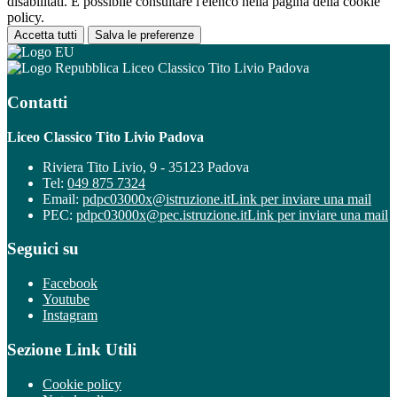
disabilitati. È possibile consultare l'elenco nella pagina della cookie
policy.
Accetta tutti
Salva le preferenze
Liceo Classico Tito Livio Padova
Contatti
Liceo Classico Tito Livio Padova
Riviera Tito Livio, 9 - 35123 Padova
Tel:
049 875 7324
Email:
pdpc03000x@istruzione.it
Link per inviare una mail
PEC:
pdpc03000x@pec.istruzione.it
Link per inviare una mail
Seguici su
Facebook
Youtube
Instagram
Sezione Link Utili
Cookie policy