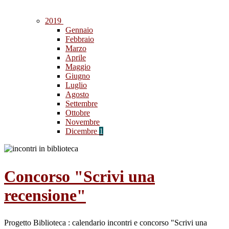
2019
Gennaio
Febbraio
Marzo
Aprile
Maggio
Giugno
Luglio
Agosto
Settembre
Ottobre
Novembre
Dicembre
1
Concorso "Scrivi una
recensione"
Progetto Biblioteca : calendario incontri e concorso "Scrivi una