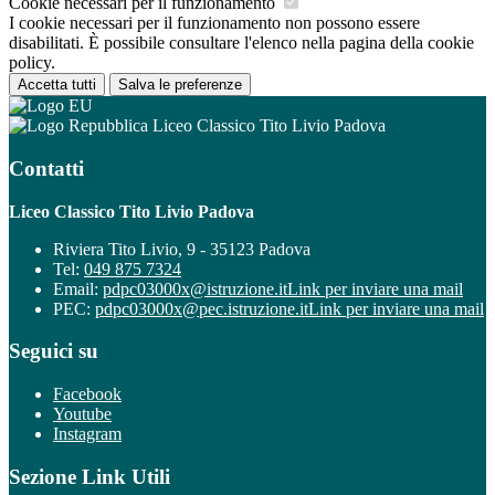
Cookie necessari per il funzionamento
I cookie necessari per il funzionamento non possono essere
disabilitati. È possibile consultare l'elenco nella pagina della cookie
policy.
Accetta tutti
Salva le preferenze
Liceo Classico Tito Livio Padova
Contatti
Liceo Classico Tito Livio Padova
Riviera Tito Livio, 9 - 35123 Padova
Tel:
049 875 7324
Email:
pdpc03000x@istruzione.it
Link per inviare una mail
PEC:
pdpc03000x@pec.istruzione.it
Link per inviare una mail
Seguici su
Facebook
Youtube
Instagram
Sezione Link Utili